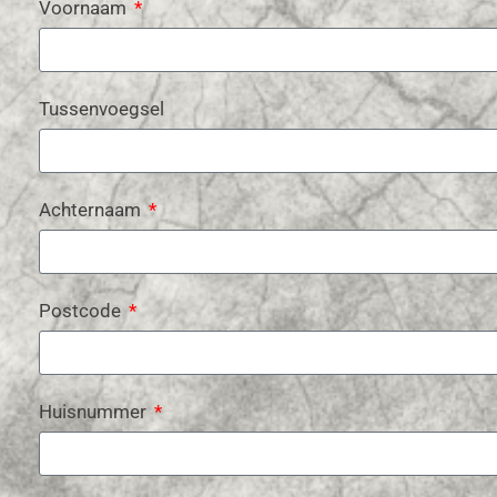
Voornaam
Tussenvoegsel
Achternaam
Postcode
Huisnummer