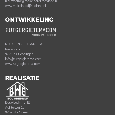
nieuwbouw@makelaardijfriesland.nl
www.makelaardijfriesland.nl
ONTWIKKELING
RUTGERGIETEMACOM
Redoute 7
9723 ZJ Groningen
info@rutgergietema.com
www.rutgergietema.com
REALISATIE
Bouwbedrijf BHB
Achterwei 18
9262 NS Sumar