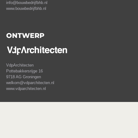
info@bouwbedrijfbhb.nl
www.bouwbedrijfbhb.nl
ONTWERP
VdpArchitecten
Pottebakkersrijge 16
9718 AG Groningen
welkom@vdparchitecten.nl
www.vdparchitecten.nl