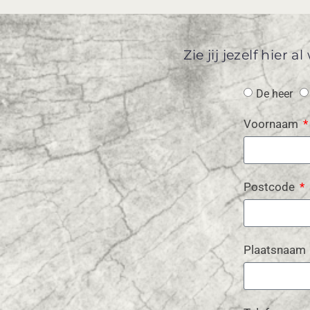
Zie jij jezelf hier
De heer
Voornaam
Postcode
Plaatsnaam