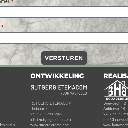
mmer
s
VERSTUREN
ONTWIKKELING
REALIS
RUTGERGIETEMACOM
Bouwbedrijf B
Redoute 7
Achterwei 18
9723 ZJ Groningen
9262 NS Suma
info@rutgergietema.com
info@bouwbedri
esland.nl
www.rutgergietema.com
www.bouwbedri