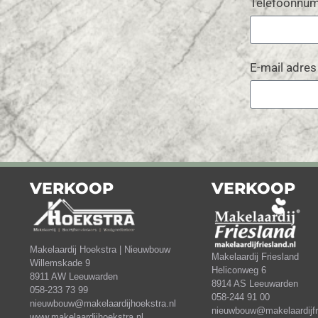
Telefoonnu
E-mail adre
VERKOOP
VERKOOP
Makelaardij Hoekstra | Nieuwbouw
Makelaardij Friesland
Willemskade 9
Heliconweg 6
8911 AW Leeuwarden
8914 AS Leeuwarden
058-233 73 99
058-244 91 00
nieuwbouw@makelaardijhoekstra.nl
nieuwbouw@makelaardijfri
www.makelaardijhoekstra.nl