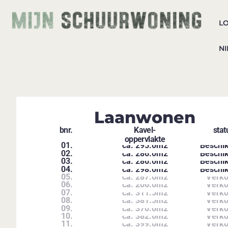
LO
N
Laanwonen
bnr.
Kavel-
stat
oppervlakte
01.
ca. 295.0m2
Beschi
02.
ca. 286.0m2
Beschi
03.
ca. 286.0m2
Beschi
04.
ca. 298.0m2
Beschi
05.
ca. 287.0m2
Verko
06.
ca. 206.0m2
Verko
07.
ca. 311.5m2
Verko
08.
ca. 381.5m2
Verko
09.
ca. 370.0m2
Verko
10.
ca. 382.0m2
Verko
11.
ca. 399.0m2
Verko