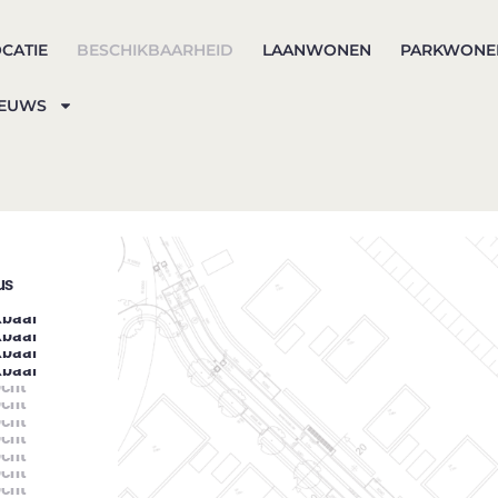
CATIE
BESCHIKBAARHEID
LAANWONEN
PARKWONE
IEUWS
us
kbaar
kbaar
kbaar
kbaar
cht
cht
cht
cht
cht
cht
cht