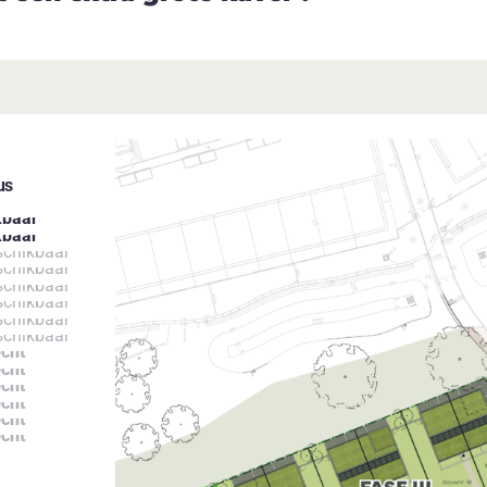
us
kbaar
kbaar
schikbaar
schikbaar
schikbaar
schikbaar
schikbaar
schikbaar
cht
cht
cht
cht
cht
cht