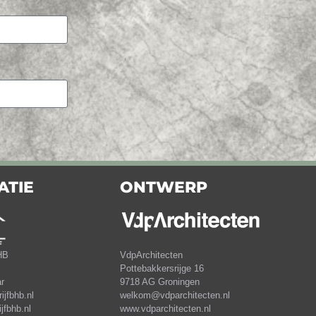
ATIE
ONTWERP
HB
VdpArchitecten
Pottebakkersrijge 16
r
9718 AG Groningen
jfbhb.nl
welkom@vdparchitecten.nl
jfbhb.nl
www.vdparchitecten.nl