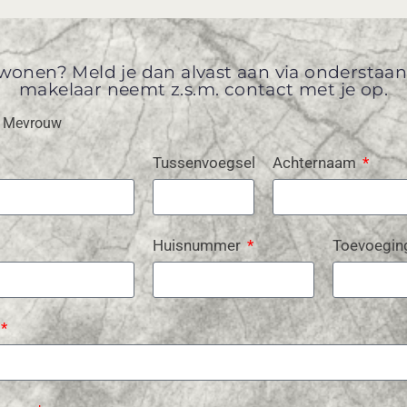
 al wonen? Meld je dan alvast aan via ondersta
makelaar neemt z.s.m. contact met je op.
Mevrouw
Tussenvoegsel
Achternaam
Huisnummer
Toevoegin