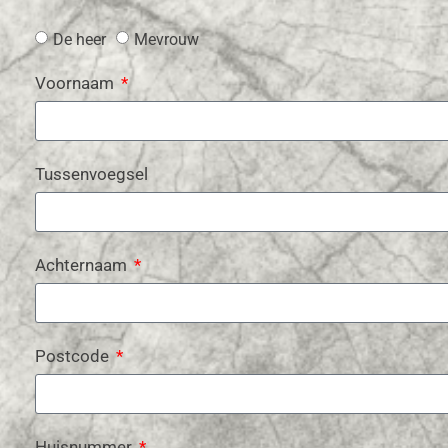
De heer
Mevrouw
Voornaam
Tussenvoegsel
Achternaam
Postcode
Huisnummer