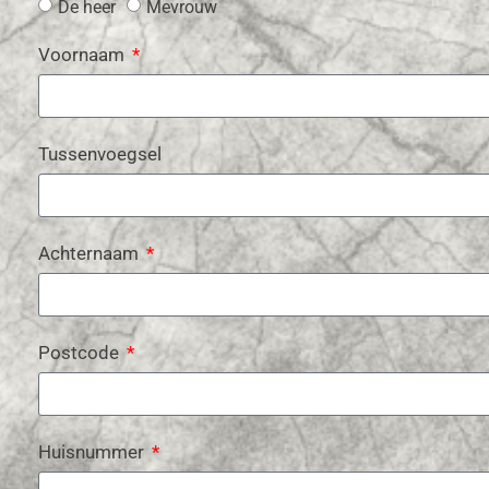
De heer
Mevrouw
Voornaam
Tussenvoegsel
Achternaam
Postcode
Huisnummer