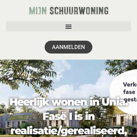
AANMELDEN
Heerlijk wonen in Unia.
Fase I is in
realisatie/gerealiseerd,